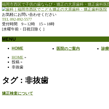
福岡市西区で子供の歯ならび・矯正の大原歯科・矯正歯科医
お気軽にお問い合わせください
TEL 092-892-5577
受付時間 9～12時 15～18時
[水曜午前・日祝日除く ]
MENU
メ
HOME
医院のご案内
診療
ニ
HOME
»
ュ
投稿
»
ー
非抜歯
を
飛
タグ : 非抜歯
ば
す
矯正検査について