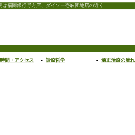
院は福岡銀行野方店、ダイソー壱岐団地店の近く
時間・アクセス
診療哲学
矯正治療の流れ