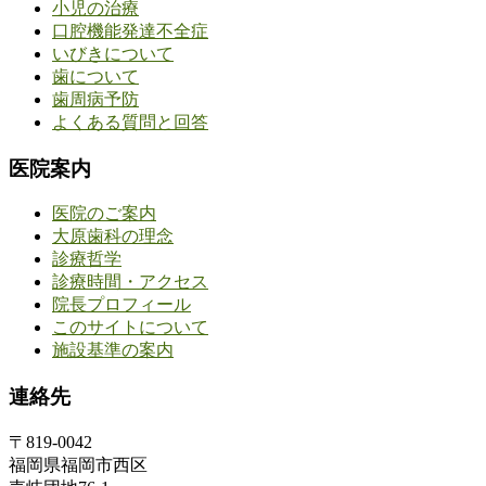
小児の治療
口腔機能発達不全症
いびきについて
歯について
歯周病予防
よくある質問と回答
医院案内
医院のご案内
大原歯科の理念
診療哲学
診療時間・アクセス
院長プロフィール
このサイトについて
施設基準の案内
連絡先
〒819-0042
福岡県福岡市西区