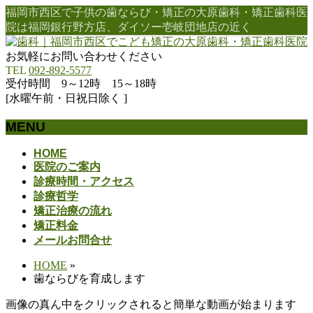
福岡市西区で子供の歯ならび・矯正の大原歯科・矯正歯科医
院は福岡銀行野方店、ダイソー壱岐団地店の近く
お気軽にお問い合わせください
TEL
092-892-5577
受付時間 9～12時 15～18時
[水曜午前・日祝日除く ]
MENU
メ
HOME
医院のご案内
ニ
診療時間・アクセス
ュ
診療哲学
ー
矯正治療の流れ
を
矯正料金
飛
メールお問合せ
ば
す
HOME
»
歯ならびを育成します
画像の真ん中をクリックされると簡単な動画が始まります