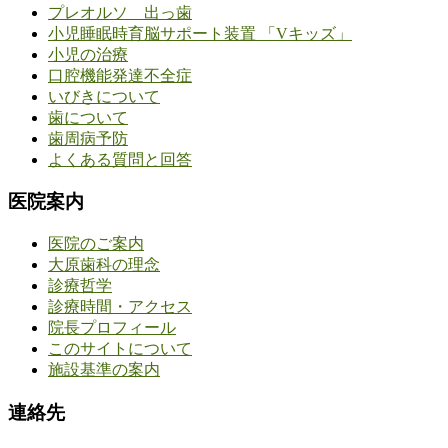
プレオルソ 出っ歯
小児睡眠時育脳サポート装置 「Vキッズ」
小児の治療
口腔機能発達不全症
いびきについて
歯について
歯周病予防
よくある質問と回答
医院案内
医院のご案内
大原歯科の理念
診療哲学
診療時間・アクセス
院長プロフィール
このサイトについて
施設基準の案内
連絡先