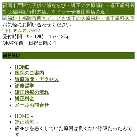
福岡市西区で子供の歯ならび・矯正の大原歯科・矯正歯科医
院は福岡銀行野方店、ダイソー壱岐団地店の近く
お気軽にお問い合わせください
TEL
092-892-5577
受付時間 9～12時 15～18時
[水曜午前・日祝日除く ]
MENU
メ
HOME
医院のご案内
ニ
診療時間・アクセス
ュ
診療哲学
ー
矯正治療の流れ
を
矯正料金
飛
メールお問合せ
ば
す
HOME
»
矯正治療
»
歯並びを悪くしていた原因は良くない呼吸だったんで
す！