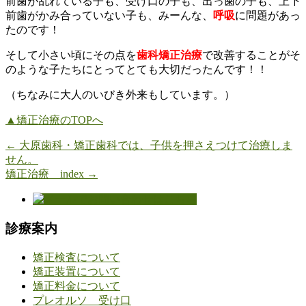
前歯が乱れている子も、受け口の子も、出っ歯の子も、上下
前歯がかみ合っていない子も、みーんな、
呼吸
に問題があっ
たのです！
そして小さい頃にその点を
歯科矯正治療
で改善することがそ
のような子たちにとってとても大切だったんです！！
（ちなみに大人のいびき外来もしています。）
▲矯正治療のTOPへ
←
大原歯科・矯正歯科では、子供を押さえつけて治療しま
せん。
矯正治療 index
→
診療案内
矯正検査について
矯正装置について
矯正料金について
プレオルソ 受け口