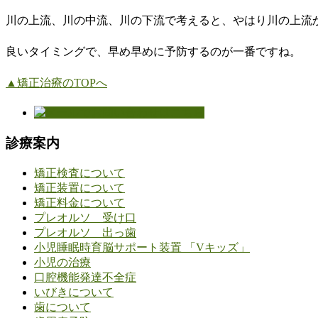
川の上流、川の中流、川の下流で考えると、やはり川の上流
良いタイミングで、早め早めに予防するのが一番ですね。
▲矯正治療のTOPへ
診療案内
矯正検査について
矯正装置について
矯正料金について
プレオルソ 受け口
プレオルソ 出っ歯
小児睡眠時育脳サポート装置 「Vキッズ」
小児の治療
口腔機能発達不全症
いびきについて
歯について