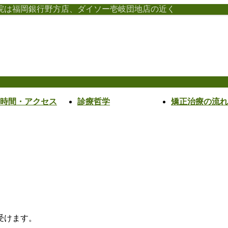
院は福岡銀行野方店、ダイソー壱岐団地店の近く
時間・アクセス
診療哲学
矯正治療の流れ
受けます。