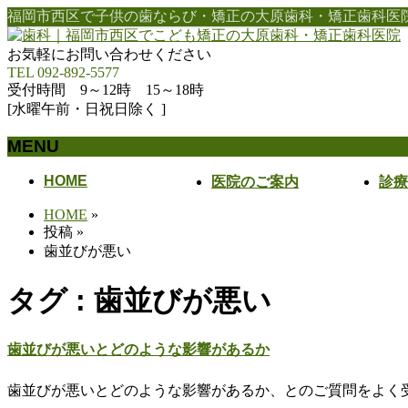
福岡市西区で子供の歯ならび・矯正の大原歯科・矯正歯科医
お気軽にお問い合わせください
TEL 092-892-5577
受付時間 9～12時 15～18時
[水曜午前・日祝日除く ]
MENU
メ
HOME
医院のご案内
診療
ニ
HOME
»
ュ
投稿
»
ー
歯並びが悪い
を
飛
タグ : 歯並びが悪い
ば
す
歯並びが悪いとどのような影響があるか
歯並びが悪いとどのような影響があるか、とのご質問をよく